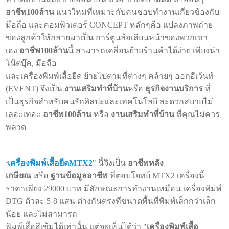
อาชีพ100ล้าน
แนวใหม่ที่เหมาะกับคนชอบทำงานเกี่ยวข้องกับ
มือถือ และคอมพิวเตอร์ CONCEPT หลักๆคือ แปลงภาพถ่าย
ของลูกค้าให้กลายมาเป็น การ์ตูนล้อเลียนหน้าของพวกเขา
เอง
อาชีพ100ล้าน
นี้ สามารถเคลื่อนย้ายร้านค้าได้ง่าย เพียงนำ
โน๊ตบุ๊ค, มือถือ
และเครื่องพิมพ์เสื้อยืด ย้ายไปตามที่ต่างๆ คล้ายๆ ออกอีเว้นท์
(EVENT) จึงเป็น
งานเสริมทําที่บ้าน
หรือ
ธุรกิจงานบริการ
ที่
เป็นธุรกิจสำหรับคนรักศิลปะและเทคโนโลยี สะดวกสบายไม่
เลอะเทอะ
อาชีพ100ล้าน
หรือ
งานเสริมทําที่บ้าน
ที่คุณไม่ควร
พลาด
เครื่องพิมพ์เสื้อยืดMTX2
" นี้จึงเป็น
อาชีพหลัง
"
เกษียณ
หรือ
ฐานข้อมูลอาชีพ
ที่ตอบโจทย์ MTX2 เครื่องนี้
ราคาเพียง 29000 บาท มีลักษณะการทำงานเหมือน เครื่องพิมพ์
DTG ตัวละ 5-8 แสน ต่างกันตรงที่ขนาดพื้นที่พิมพ์เล็กกว่าเล็ก
น้อย และไม่สามารถ
พิมพ์เสื้อสีเข้มได้เท่านั้น แต่จะเห็นได้ว่า "
เครื่องพิมพ์เสื้อ