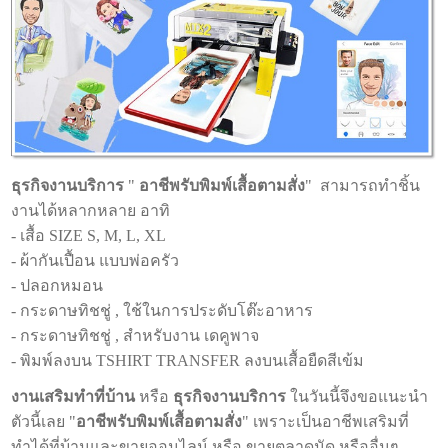
ธุรกิจงานบริการ
"
อาชีพรับพิมพ์เสื้อตามสั่ง
" สามารถทำชิ้น
งานได้หลากหลาย อาทิ
- เสื้อ SIZE S, M, L, XL
- ผ้ากันเปื้อน แบบพ่อครัว
- ปลอกหมอน
- กระดาษทิชชู่ , ใช้ในการประดับโต๊ะอาหาร
- กระดาษทิชชู่ , สำหรับงาน เดคูพาจ
- พิมพ์ลงบน TSHIRT TRANSFER ลงบนเสื้อยืดสีเข้ม
งานเสริมทําที่บ้าน
หรือ
ธุรกิจงานบริการ
ในวันนี้จึงขอแนะนำ
ตัวนี้เลย "
อาชีพรับพิมพ์เสื้อตามสั่ง
" เพราะเป็นอาชีพเสริมที่
ทำได้ที่บ้านและขายออนไลน์ หรือ ขายตลาดนัด หรืออื่นๆ