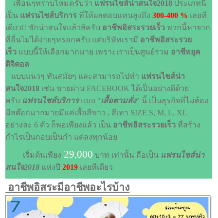
เพื่อนๆทราบไหมครับว่า
แฟรนไชส์น่าสนใจ2018
ประเภทนี้
เป็น
แฟรนไชส์บริการ
ที่ให้ผลตอบแทนสูงถึง
300-400 %
เลยที
เดียว!! ชักน่าสนใจแล้วสิครับ
อาชีพอิสระรวยเร็ว
พวกนี้หาจาก
ที่อื่นไม่ได้ง่ายๆหรอกครับ แต่บริษัทเรามี
อาชีพอิสระรวย
เร็ว
แบบนี้ให้เลือกมากมาย เพราะเราเป็นศูนย์รวม
อาชีพยุค
ดิจิตอล
แบบแนวๆ ทันสมัยๆ และสามารถไปทำ
แฟรนไชส์น่า
สนใจ2018
เช่น ขายผ่าน FACEBOOK ได้เป็นอย่างดีด้วย
ครับ
แฟรนไชส์บริการ
แบบ "
เสื้อตามสั่ง
" นี้ เป็นธุรกิจที่ไม่ต้อง
มีสต๊อกมากมายมีแค่เสื้อสีขาว , สีเทา SIZE S, M, L, XL
อย่างละ 6 ตัว ก็พอเพียงแล้ว เป็น
อาชีพอิสระรวยเร็ว
ที่สร้าง
กำไรเป็นกอบเป็นกำ แต่ลงทุกน้อย
29,000
เริ่มต้นเพียง
บาท เท่านั้น ถือเป็น
แฟรนไชส์น่า
สนใจ2018
แห่งปี
2019
เลยทีเดียว
อาชีพอิสระมีอาชีพอะไรบ้าง