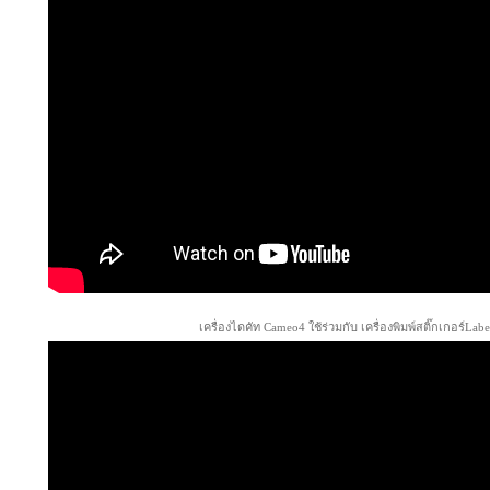
เครื่องไดคัท Cameo4 ใช้ร่วมกับ เครื่องพิมพ์สติ๊กเกอร์Labe