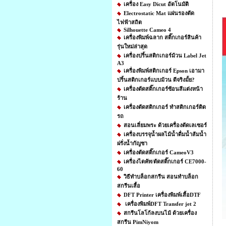
เครื่อง Easy Dicut อัตโนมัติ
Electrostatic Mat แผ่นรองตัด
ไฟฟ้าสถิต
Silhouette Cameo 4
เครื่องพิมพ์ฉลาก สติ๊กเกอร์สินค้า
รุ่นใหม่ล่าสุด
เครื่องปริ้นสติกเกอร์ม้วน Label Jet
A3
เครื่องพิมพ์สติกเกอร์ Epson เอามา
ปริ้นสติกเกอร์แบบม้วน ดีจริงมั้ย?
เครื่องตัดสติ๊กเกอร์ซ้อนสีแต่งหน้า
ร้าน
เครื่องตัดสติกเกอร์ ทำสติกเกอร์ติด
รถ
สอนเลี่ยมพระ ด้วยเครื่องตัดเลเซอร์
เครื่องบรรจุน้ำผลไม้น้ำดื่มน้ำส้มน้ำ
ฝรั่งน้ำกัญชา
เครื่องตัดสติ๊กเกอร์ CameoV3
เครื่องไดคัท/ตัดสติ๊กเกอร์ CE7000-
60
วิธีทําบล็อกสกรีน สอนทำบล็อก
สกรีนเสื้อ
DFT Printer เครื่องพิมพ์เสื้อDTF
เครื่องพิมพ์DFT Transfer jet 2
สกรีนโลโก้ลงบนไม้ ด้วยเครื่อง
สกรีน PimNiyom