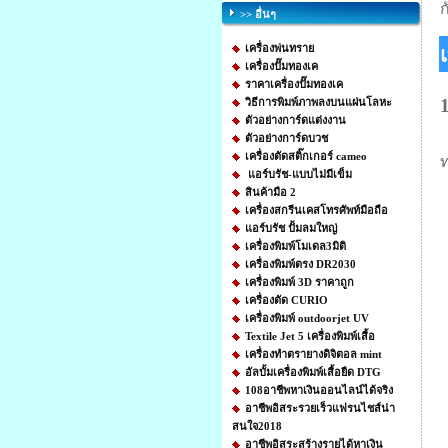
ก
>> อื่นๆ
เครื่องพ่นทราย
เครื่องปั๊มทองเค
ราคาเครื่องปั๊มทองเค
วิธีการพิมพ์ภาพลงบนแผ่นโลหะ
ตัวอย่างการ์ดแต่งงาน
ตัวอย่างการ์ดบวช
เครื่องตัดสติ๊กเกอร์ cameo
ท
แอร์บรัช-แบบไม่มีเข็ม
สินค้ามือ 2
เครื่องสกรีนเคสโทรศัพท์มือถือ
แอร์บรัช ปั้มลมใหญ่
เครื่องพิมพ์โมเดล3มิติ
เครื่องพิมพ์ตรง DR2030
เครื่องพิมพ์ 3D ราคาถูก
เครื่องตัด CURIO
เครื่องพิมพ์ outdoorjet UV
Textile Jet 5 เครื่องพิมพ์เสื้อ
เครื่องทำตรายางดิจิตอล mint
อัลบั้มเครื่องพิมพ์เสื้อยืด DTG
108อาชีพหาเงินออนไลน์ได้จริง
อาชีพอิสระรวยเร็วแฟรนไชส์น่า
สนใจ2018
อาชีพอิสระสร้างรายได้หาเงิน