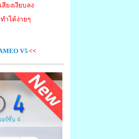
 เสียงเงียบลง
็ทำได้ง่ายๆ
์ CAMEO V5
<<