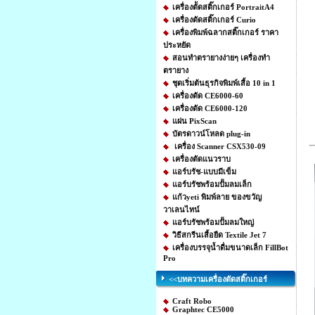
เครื่องตััดสติ๊กเกอร์ PortraitA4
เครื่องตัดสติ๊กเกอร์ Curio
เครื่องพิมพ์ฉลากสติ๊กเกอร์ ราคา
ประหยัด
สอนทำตรายางง่ายๆ เครื่องทำ
ตรายาง
ชุดเริ่มต้นธุรกิจพิมพ์เสื้อ 10 in 1
เครื่องตัด CE6000-60
เครื่องตัด CE6000-120
แผ่น PixScan
บัตรดาวน์โหลด plug-in
เครื่อง Scanner CSX530-09
เครื่องตัดแนวราบ
แอร์บรัช-แบบมีเข็ม
แอร์บรัชพร้อมปั้มลมเล็ก
แก้วyeti พิมพ์ลาย ของขวัญ
วาเลนไทน์
แอร์บรัชพร้อมปั้มลมใหญ่
วิธีสกรีนเสื้อยืด Textile Jet 7
เครื่องบรรจุน้ำดื่มขนาดเล็ก FillBot
Pro
<<บทความเครื่องตัดสติ๊กเกอร์
Craft Robo
Graphtec CE5000