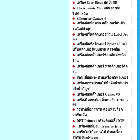
เครื่อง Easy Dicut อัตโนมัติ
Electrostatic Mat แผ่นรองตัด
ไฟฟ้าสถิต
Silhouette Cameo 4
เครื่องพิมพ์ฉลาก สติ๊กเกอร์สินค้า
รุ่นใหม่ล่าสุด
เครื่องปริ้นสติกเกอร์ม้วน Label Jet
A3
เครื่องพิมพ์สติกเกอร์ Epson เอามา
ปริ้นสติกเกอร์แบบม้วน ดีจริงมั้ย?
เครื่องตัดสติ๊กเกอร์ซ้อนสีแต่งหน้า
ร้าน
เครื่องตัดสติกเกอร์ ทำสติกเกอร์ติด
รถ
สอนเลี่ยมพระ ด้วยเครื่องตัดเลเซอร์
เครื่องบรรจุน้ำผลไม้น้ำดื่มน้ำส้มน้ำ
ฝรั่งน้ำกัญชา
เครื่องตัดสติ๊กเกอร์ CameoV3
เครื่องไดคัท/ตัดสติ๊กเกอร์ CE7000-
60
วิธีทําบล็อกสกรีน สอนทำบล็อก
สกรีนเสื้อ
DFT Printer เครื่องพิมพ์เสื้อDTF
เครื่องพิมพ์DFT Transfer jet 2
สกรีนโลโก้ลงบนไม้ ด้วยเครื่อง
สกรีน PimNiyom