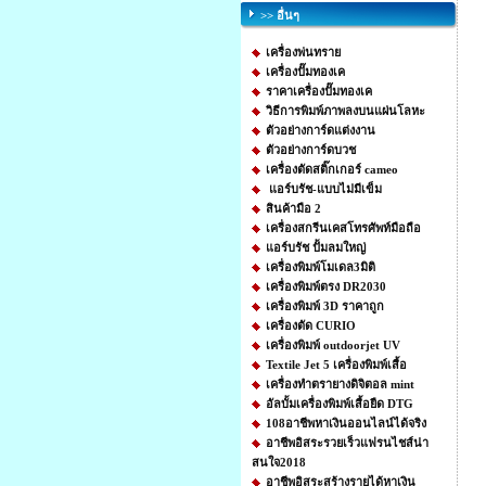
>> อื่นๆ
เครื่องพ่นทราย
เครื่องปั๊มทองเค
ราคาเครื่องปั๊มทองเค
วิธีการพิมพ์ภาพลงบนแผ่นโลหะ
ตัวอย่างการ์ดแต่งงาน
ตัวอย่างการ์ดบวช
เครื่องตัดสติ๊กเกอร์ cameo
แอร์บรัช-แบบไม่มีเข็ม
สินค้ามือ 2
เครื่องสกรีนเคสโทรศัพท์มือถือ
แอร์บรัช ปั้มลมใหญ่
เครื่องพิมพ์โมเดล3มิติ
เครื่องพิมพ์ตรง DR2030
เครื่องพิมพ์ 3D ราคาถูก
เครื่องตัด CURIO
เครื่องพิมพ์ outdoorjet UV
Textile Jet 5 เครื่องพิมพ์เสื้อ
เครื่องทำตรายางดิจิตอล mint
อัลบั้มเครื่องพิมพ์เสื้อยืด DTG
108อาชีพหาเงินออนไลน์ได้จริง
อาชีพอิสระรวยเร็วแฟรนไชส์น่า
สนใจ2018
อาชีพอิสระสร้างรายได้หาเงิน