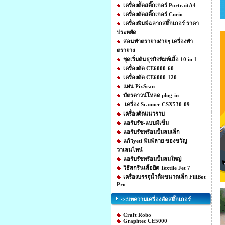
เครื่องตััดสติ๊กเกอร์ PortraitA4
เครื่องตัดสติ๊กเกอร์ Curio
เครื่องพิมพ์ฉลากสติ๊กเกอร์ ราคา
ประหยัด
สอนทำตรายางง่ายๆ เครื่องทำ
ตรายาง
ชุดเริ่มต้นธุรกิจพิมพ์เสื้อ 10 in 1
เครื่องตัด CE6000-60
เครื่องตัด CE6000-120
แผ่น PixScan
บัตรดาวน์โหลด plug-in
เครื่อง Scanner CSX530-09
เครื่องตัดแนวราบ
แอร์บรัช-แบบมีเข็ม
แอร์บรัชพร้อมปั้มลมเล็ก
แก้วyeti พิมพ์ลาย ของขวัญ
วาเลนไทน์
แอร์บรัชพร้อมปั้มลมใหญ่
วิธีสกรีนเสื้อยืด Textile Jet 7
เครื่องบรรจุน้ำดื่มขนาดเล็ก FillBot
Pro
<<บทความเครื่องตัดสติ๊กเกอร์
Craft Robo
Graphtec CE5000